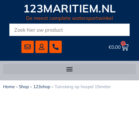
123MARITIEM.NL
De meest complete watersportwinkel
0
€
0,00
Home
»
Shop
»
123shop
»
Tuinslang op haspel 15meter