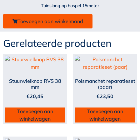
Tuinslang op haspel 15meter
Toevoegen aan winkelmand
Gerelateerde producten
Stuurwielknop RVS 38
Polsmanchet reparatieset
mm
(paar)
€
20,45
€
23,50
Toevoegen aan
Toevoegen aan
winkelwagen
winkelwagen