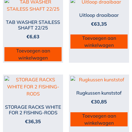
Uitloop draaibaar
TAB WASHER STAILESS
€
63,35
SHAFT 22/25
€
6,63
Toevoegen aan
winkelwagen
Toevoegen aan
winkelwagen
Rugkussen kunststof
€
30,85
STORAGE RACKS WHITE
FOR 2 FISHING-RODS
Toevoegen aan
€
36,35
winkelwagen