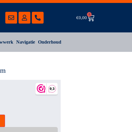
0
€
0,00
wwerk
Navigatie
Onderhoud
mm