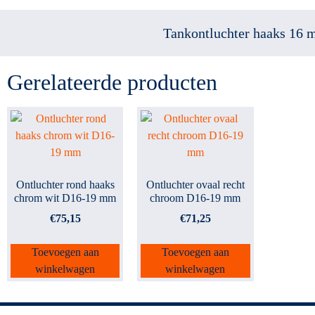
Tankontluchter haaks 16
Gerelateerde producten
Ontluchter rond haaks
Ontluchter ovaal recht
chrom wit D16-19 mm
chroom D16-19 mm
€
75,15
€
71,25
Toevoegen aan
Toevoegen aan
winkelwagen
winkelwagen