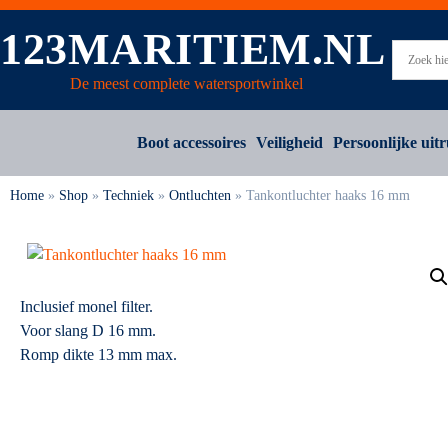
123MARITIEM.NL
De meest complete watersportwinkel
Boot accessoires
Veiligheid
Persoonlijke uitr
Home
»
Shop
»
Techniek
»
Ontluchten
»
Tankontluchter haaks 16 mm
Inclusief monel filter.
Voor slang D 16 mm.
Romp dikte 13 mm max.