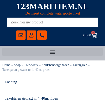
123MARITIEM.NL
De meest complete watersportwinkel
0
€
0,00
Home
»
Shop
»
Touwwerk
»
Splitsbenodigdheden
»
Takelgaren
»
Takelgaren gewaxt nr.4, 40m, groen
Loading...
Takelgaren gewaxt nr.4, 40m, groen