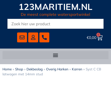
123MARITIEM.NL
De meest complete watersportwinkel
0
€
0,00
Home
»
Shop
»
Dekbeslag
»
Overig Harken
»
Karren
»
Syst C CB
latwagen met 14mm stud