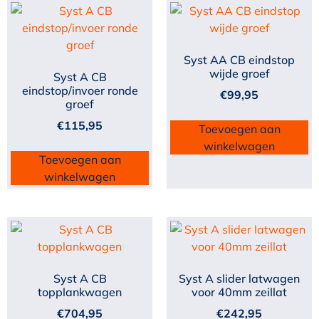
Syst AA CB eindstop
wijde groef
Syst A CB
eindstop/invoer ronde
€
99,95
groef
€
115,95
Toevoegen aan
winkelwagen
Toevoegen aan
winkelwagen
Syst A CB
Syst A slider latwagen
topplankwagen
voor 40mm zeillat
€
704,95
€
242,95