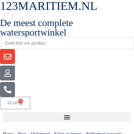
123MARITIEM.NL
De meest complete
watersportwinkel
0
€
0,00
Home
»
Shop
»
Onderhoud
»
Kitten en lijmen
»
Rubberboot reparatie
»