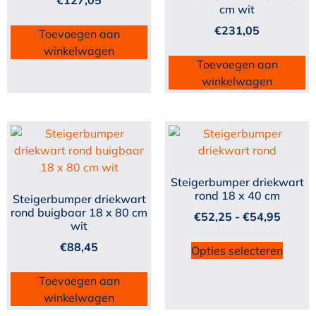
€
127,05
cm wit
€
231,05
Toevoegen aan
winkelwagen
Toevoegen aan
winkelwagen
Steigerbumper driekwart
rond 18 x 40 cm
Steigerbumper driekwart
rond buigbaar 18 x 80 cm
€
52,25
-
€
54,95
wit
€
88,45
Opties selecteren
Toevoegen aan
winkelwagen