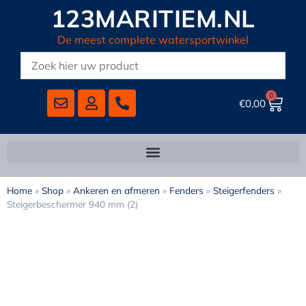
123MARITIEM.NL
De meest complete watersportwinkel
0
€
0,00
Home
»
Shop
»
Ankeren en afmeren
»
Fenders
»
Steigerfenders
»
Steigerbeschermer 940 mm (2)