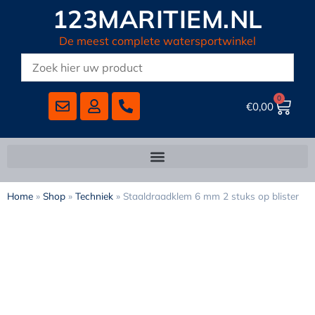
123MARITIEM.NL
De meest complete watersportwinkel
0
€
0,00
Home
»
Shop
»
Techniek
»
Staaldraadklem 6 mm 2 stuks op blister