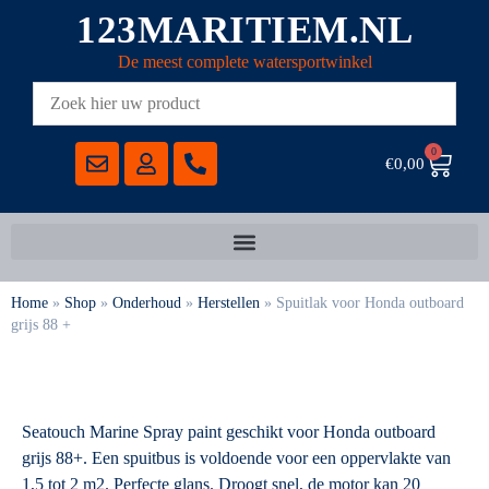
123MARITIEM.NL
De meest complete watersportwinkel
0
€
0,00
Home
»
Shop
»
Onderhoud
»
Herstellen
»
Spuitlak voor Honda outboard
grijs 88 +
Seatouch Marine Spray paint geschikt voor Honda outboard
grijs 88+. Een spuitbus is voldoende voor een oppervlakte van
1,5 tot 2 m2. Perfecte glans. Droogt snel, de motor kan 20