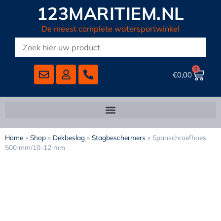
123MARITIEM.NL
De meest complete watersportwinkel
0
€
0,00
Home
»
Shop
»
Dekbeslag
»
Stagbeschermers
»
Spanschroefhoes
500 mm/10-12 mm