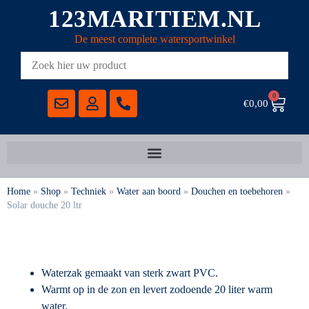
123MARITIEM.NL
De meest complete watersportwinkel
0
€
0,00
Home
»
Shop
»
Techniek
»
Water aan boord
»
Douchen en toebehoren
»
Solar douche 20 ltr
Waterzak gemaakt van sterk zwart PVC.
Warmt op in de zon en levert zodoende 20 liter warm
water.