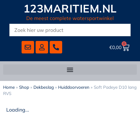
123MARITIEM.NL
De meest complete watersportwinkel
0
€
0,00
Home
»
Shop
»
Dekbeslag
»
Huiddoorvoeren
»
Soft Padeye D10 lang
RVS
Loading...