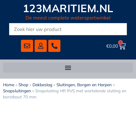
123MARITIEM.NL
De meest complete watersportwinkel
0
€
0,00
Home
»
Shop
»
Dekbeslag
»
Sluitingen, Borgen en Harpen
»
Snapsluitingen
»
Snapsluiting HR RVS met wartelende sluiting en
borstbout 70 mm