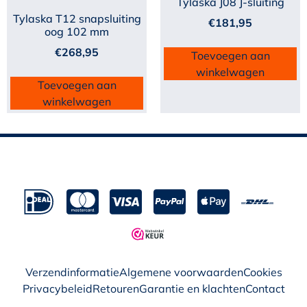
Tylaska J08 J-sluiting
Tylaska T12 snapsluiting
€
181,95
oog 102 mm
€
268,95
Toevoegen aan
winkelwagen
Toevoegen aan
winkelwagen
Verzendinformatie
Algemene voorwaarden
Cookies
Privacybeleid
Retouren
Garantie en klachten
Contact