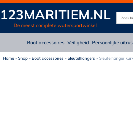
123MARITIEM.NL
De meest complete watersportwinkel
Boot accessoires
Veiligheid
Persoonlijke uitrus
Home
»
Shop
»
Boot accessoires
»
Sleutelhangers
»
Sleutelhanger kur