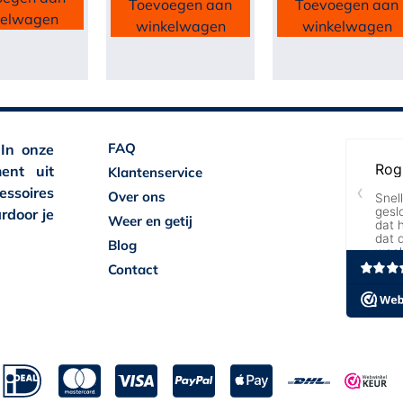
Toevoegen aan
Toevoegen aan
kelwagen
winkelwagen
winkelwagen
FAQ
 In onze
ent uit
Klantenservice
essoires
Over ons
rdoor je
Weer en getij
Blog
Contact