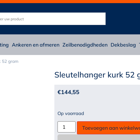
ting
Ankeren en afmeren
Zeilbenodigdheden
Dekbeslag
k 52 gram
Sleutelhanger kurk 52
€
144,55
Op voorraad
Toevoegen aan winkelw