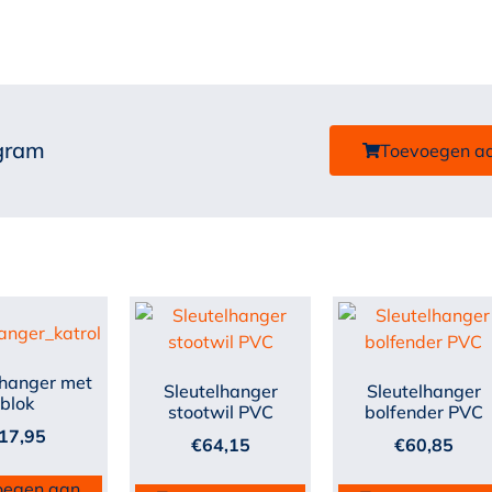
 gram
Toevoegen a
lhanger met
Sleutelhanger
Sleutelhanger
blok
stootwil PVC
bolfender PVC
17,95
€
64,15
€
60,85
oegen aan