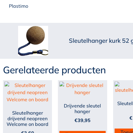
Plastimo
Sleutelhanger kurk 52
Gerelateerde producten
Sleute
Drijvende sleutel
hanger
Sleutelhanger
€
drijvend neopreen
€
39,95
Welcome on board
Toev
€
3,60