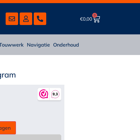
0
€
0,00
Touwwerk
Navigatie
Onderhoud
 gram
agen