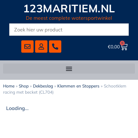
123MARITIEM.NL
De meest complete watersportwinkel
0
€
0,00
Home
»
Shop
»
Dekbeslag
»
Klemmen en Stoppers
»
Schootklem
racing met becket (CL704)
Loading...