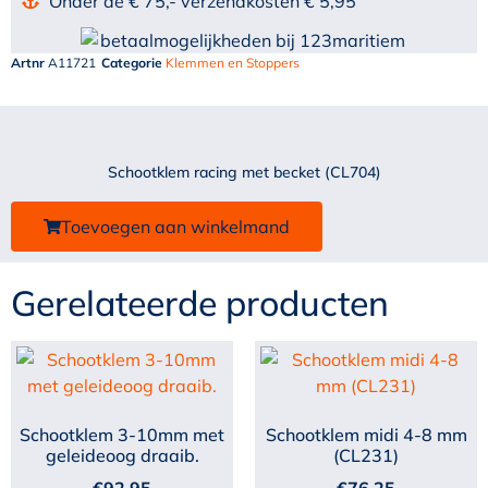
Onder de € 75,- verzendkosten € 5,95
Artnr
A11721
Categorie
Klemmen en Stoppers
Schootklem racing met becket (CL704)
Toevoegen aan winkelmand
Gerelateerde producten
Schootklem 3-10mm met
Schootklem midi 4-8 mm
geleideoog draaib.
(CL231)