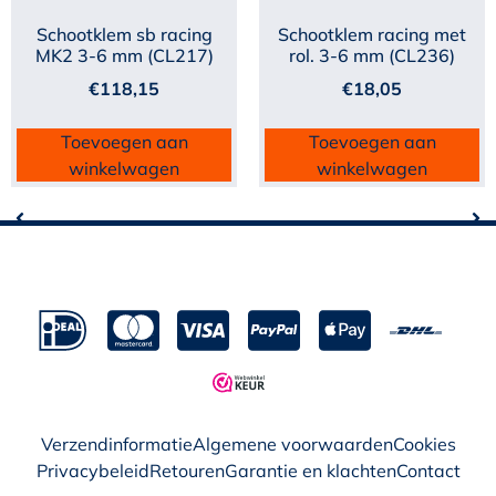
Schootklem sb racing
Schootklem racing met
MK2 3-6 mm (CL217)
rol. 3-6 mm (CL236)
€
118,15
€
18,05
Toevoegen aan
Toevoegen aan
winkelwagen
winkelwagen
Verzendinformatie
Algemene voorwaarden
Cookies
Privacybeleid
Retouren
Garantie en klachten
Contact