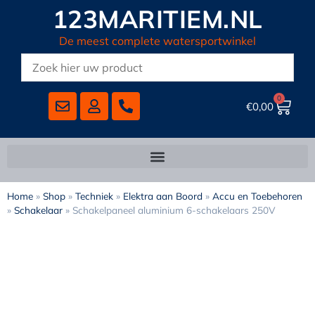
123MARITIEM.NL
De meest complete watersportwinkel
0
€
0,00
Home
»
Shop
»
Techniek
»
Elektra aan Boord
»
Accu en Toebehoren
»
Schakelaar
»
Schakelpaneel aluminium 6-schakelaars 250V