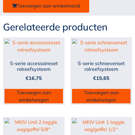
Toevoegen aan winkelmand
Gerelateerde producten
S-serie accessoireset
S-serie schroevenset
rolreefsysteem
rolreefsysteem
€
16,75
€
15,65
Toevoegen aan
Toevoegen aan
winkelwagen
winkelwagen