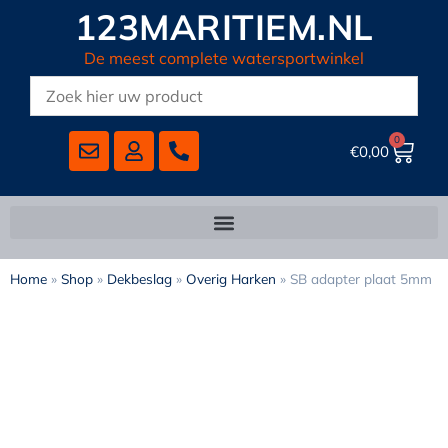
123MARITIEM.NL
De meest complete watersportwinkel
0
€
0,00
Home
»
Shop
»
Dekbeslag
»
Overig Harken
»
SB adapter plaat 5mm