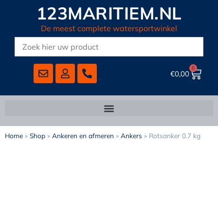
123MARITIEM.NL
De meest complete watersportwinkel
0
€
0,00
Home
»
Shop
»
Ankeren en afmeren
»
Ankers
»
Rotsanker 0.7 kg