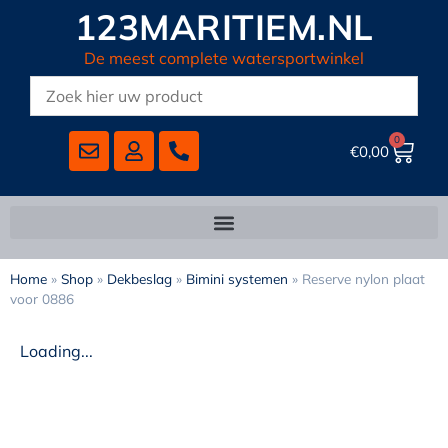
123MARITIEM.NL
De meest complete watersportwinkel
0
€
0,00
Home
»
Shop
»
Dekbeslag
»
Bimini systemen
»
Reserve nylon plaat
voor 0886
Loading...