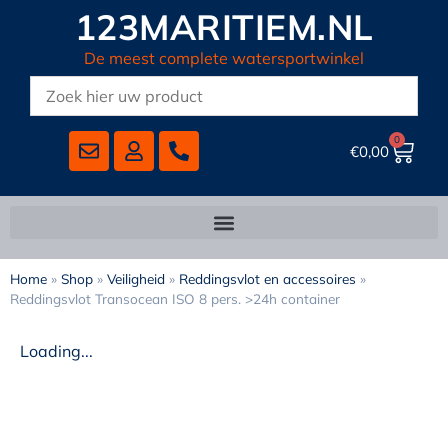
123MARITIEM.NL
De meest complete watersportwinkel
0
€
0,00
Home
»
Shop
»
Veiligheid
»
Reddingsvlot en accessoires
»
Reddingsvlot Transocean ISO 8 pers. >24h container
Loading...