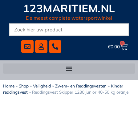
123MARITIEM.NL
De meest complete watersportwinkel
0
€
0,00
Home
»
Shop
»
Veiligheid
»
Zwem- en Reddingsvesten
»
Kinder
reddingsvest
»
Reddingsvest Skipper 1280 junior 40-50 kg oranje