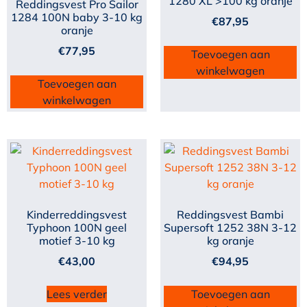
1280 XL >100 kg oranje
Reddingsvest Pro Sailor
1284 100N baby 3-10 kg
€
87,95
oranje
€
77,95
Toevoegen aan
winkelwagen
Toevoegen aan
winkelwagen
Kinderreddingsvest
Reddingsvest Bambi
Typhoon 100N geel
Supersoft 1252 38N 3-12
motief 3-10 kg
kg oranje
€
43,00
€
94,95
Lees verder
Toevoegen aan