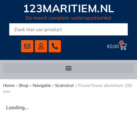
123MARITIEM.NL
De meest complete watersportwinkel
0
€
0,00
Home
»
Shop
»
Navigatie
»
Scanstrut
»
PowerTower aluminium 250
mm
Loading...