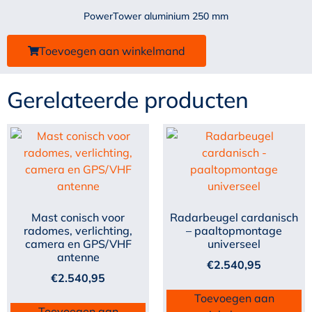
PowerTower aluminium 250 mm
Toevoegen aan winkelmand
Gerelateerde producten
Mast conisch voor
Radarbeugel cardanisch
radomes, verlichting,
– paaltopmontage
camera en GPS/VHF
universeel
antenne
€
2.540,95
€
2.540,95
Toevoegen aan
Toevoegen aan