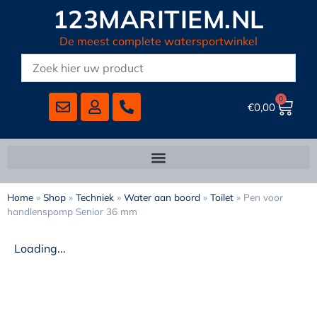
123MARITIEM.NL
De meest complete watersportwinkel
0
€
0,00
Home
»
Shop
»
Techniek
»
Water aan boord
»
Toilet
»
Pen voor
handlenspomp Senior 36 mm
Loading...