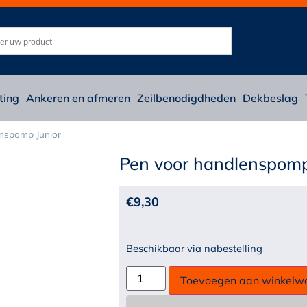
ting
Ankeren en afmeren
Zeilbenodigdheden
Dekbeslag
nspomp Junior
Pen voor handlenspomp
€
9,30
Beschikbaar via nabestelling
Toevoegen aan winkelw