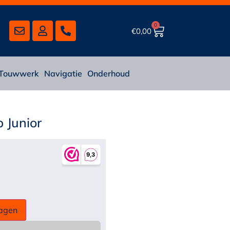
0
€
0,00
Touwwerk
Navigatie
Onderhoud
 Junior
agen