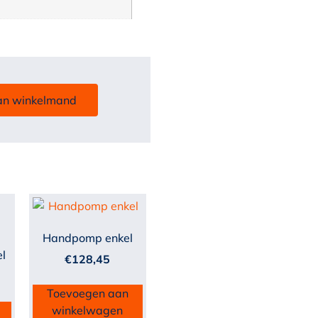
an winkelmand
Handpomp enkel
l
€
128,45
Toevoegen aan
winkelwagen