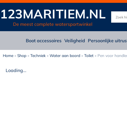
123MARITIEM.NL
De meest complete watersportwinkel
Boot accessoires
Veiligheid
Persoonlijke uitrus
Home
»
Shop
»
Techniek
»
Water aan boord
»
Toilet
»
Pen voor handle
Loading...