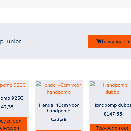
p Junior
Toevoegen a
pomp 925C
Hendel 40cm voor
Handpomp dubbe
142,35
handpomp
€
147,55
€
22,35
oegen aan
kelwagen
Toevoegen aan