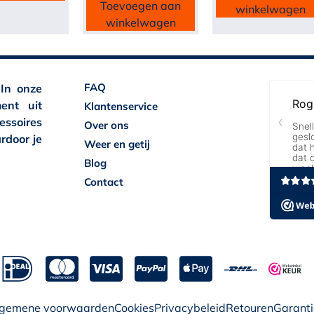
Toevoegen aan
winkelwagen
winkelwagen
FAQ
 In onze
ent uit
Klantenservice
essoires
Over ons
rdoor je
Weer en getij
Blog
Contact
lgemene voorwaarden
Cookies
Privacybeleid
Retouren
Garanti