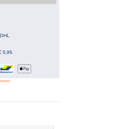
 DHL
€ 5,95
ehoren