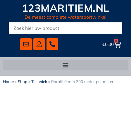
123MARITIEM.NL
De meest complete watersportwinkel
0
€
0,00
Home
»
Shop
»
Techniek
»
Parafil 9 mm 300 meter per meter