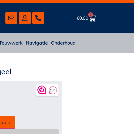
0
€
0,00
Touwwerk
Navigatie
Onderhoud
geel
agen