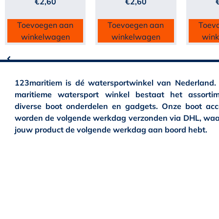
€
2,60
€
2,60
Toevoegen aan
Toevoegen aan
Toev
winkelwagen
winkelwagen
win
123maritiem is dé watersportwinkel van Nederland.
maritieme watersport winkel bestaat het assortim
diverse boot onderdelen en gadgets. Onze boot acc
worden de volgende werkdag verzonden via DHL, waa
jouw product de volgende werkdag aan boord hebt.