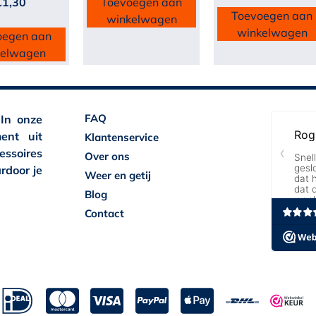
€
1,30
Toevoegen aan
Toevoegen aan
winkelwagen
winkelwagen
oegen aan
kelwagen
FAQ
 In onze
ent uit
Klantenservice
essoires
Over ons
rdoor je
Weer en getij
Blog
Contact