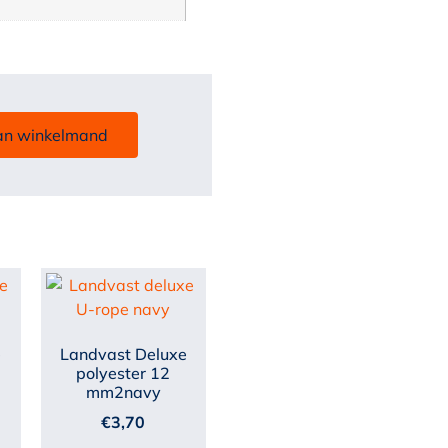
an winkelmand
e
Landvast Deluxe
polyester 12
mm2navy
€
3,70