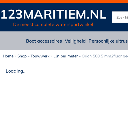
123MARITIEM.NL
De meest complete watersportwinkel
Boot accessoires
Veiligheid
Persoonlijke uitrus
Home
»
Shop
»
Touwwerk
»
Lijn per meter
»
Orion 500 5 mm2fluor ge
Loading...