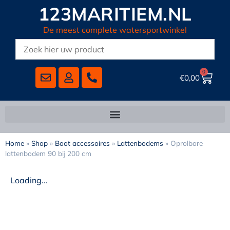
123MARITIEM.NL
De meest complete watersportwinkel
0
€
0,00
Home
»
Shop
»
Boot accessoires
»
Lattenbodems
»
Oprolbare
lattenbodem 90 bij 200 cm
Loading...