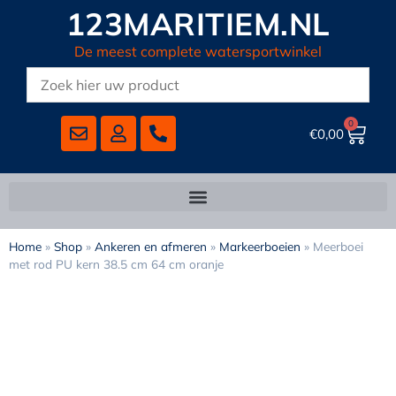
123MARITIEM.NL
De meest complete watersportwinkel
0
€
0,00
Home
»
Shop
»
Ankeren en afmeren
»
Markeerboeien
»
Meerboei
met rod PU kern 38.5 cm 64 cm oranje