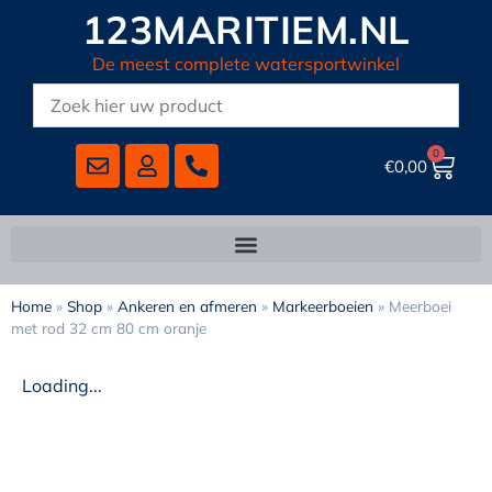
123MARITIEM.NL
De meest complete watersportwinkel
0
€
0,00
Home
»
Shop
»
Ankeren en afmeren
»
Markeerboeien
»
Meerboei
met rod 32 cm 80 cm oranje
Loading...