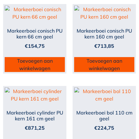
Markeerboei conisch PU
Markeerboei conisch PU
kern 66 cm geel
kern 160 cm geel
€
154,75
€
713,85
Toevoegen aan
Toevoegen aan
winkelwagen
winkelwagen
Markeerboei cylinder PU
Markeerboei bol 110 cm
kern 161 cm geel
geel
€
871,25
€
224,75