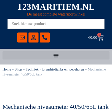
123MARITIEM.NL
De meest complete watersportwinkel
0
€
0,00
Home
»
Shop
»
Techniek
»
Brandstoftanks en toebehoren
»
Mechanische
niveaumeter 40/50/65L tank
Mechanische niveaumeter 40/50/65L tank