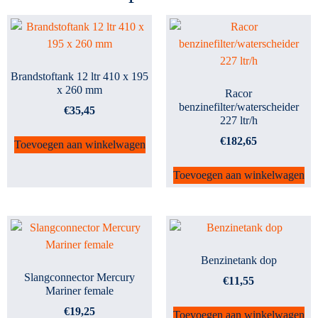
Brandstoftank 12 ltr 410 x 195
x 260 mm
Racor
benzinefilter/waterscheider
€
35,45
227 ltr/h
€
182,65
Toevoegen aan winkelwagen
Toevoegen aan winkelwagen
Benzinetank dop
Slangconnector Mercury
€
11,55
Mariner female
€
19,25
Toevoegen aan winkelwagen