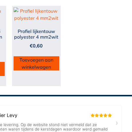
6
Profiel lijkentouw
n
polyester 4 mm2wit
€
0,60
Toevoegen aan
winkelwagen