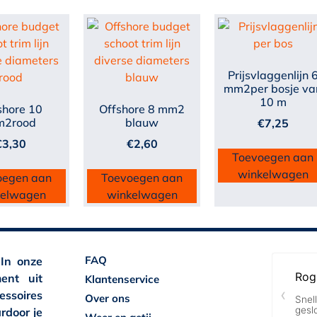
Prijsvlaggenlijn 
mm2per bosje va
10 m
shore 10
Offshore 8 mm2
2rood
blauw
€
7,25
€
3,30
€
2,60
Toevoegen aan
winkelwagen
oegen aan
Toevoegen aan
kelwagen
winkelwagen
FAQ
 In onze
ent uit
Klantenservice
essoires
Over ons
rdoor je