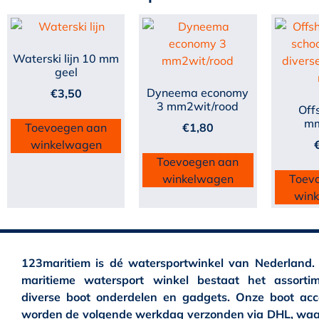
Waterski lijn 10 mm
geel
Dyneema economy
€
3,50
3 mm2wit/rood
Off
mm
Toevoegen aan
€
1,80
winkelwagen
Toevoegen aan
winkelwagen
Toev
win
123maritiem is dé watersportwinkel van Nederland.
maritieme watersport winkel bestaat het assortim
diverse boot onderdelen en gadgets. Onze boot acc
worden de volgende werkdag verzonden via DHL, waa