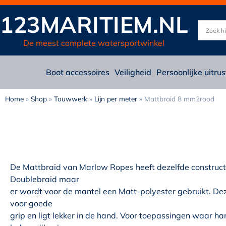
123MARITIEM.NL
De meest complete watersportwinkel
Boot accessoires
Veiligheid
Persoonlijke uitrus
Home
»
Shop
»
Touwwerk
»
Lijn per meter
»
Mattbraid 8 mm2rood
De Mattbraid van Marlow Ropes heeft dezelfde constructi
Doublebraid maar
er wordt voor de mantel een Matt-polyester gebruikt. De
voor goede
grip en ligt lekker in de hand. Voor toepassingen waar h