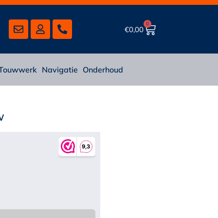
0
€
0,00
Touwwerk
Navigatie
Onderhoud
w