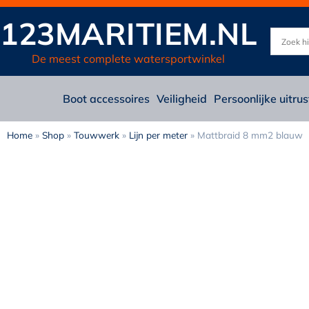
123MARITIEM.NL
De meest complete watersportwinkel
Boot accessoires
Veiligheid
Persoonlijke uitrus
Home
»
Shop
»
Touwwerk
»
Lijn per meter
»
Mattbraid 8 mm2 blauw