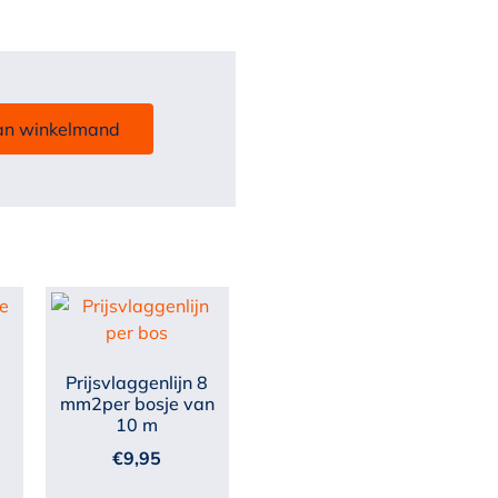
an winkelmand
e
Prijsvlaggenlijn 8
mm2per bosje van
10 m
€
9,95