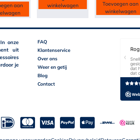
Toevoegen aan
oegen aan
winkelwagen
winkelwagen
kelwagen
FAQ
 In onze
ent uit
Klantenservice
essoires
Over ons
rdoor je
Weer en getij
Blog
Contact