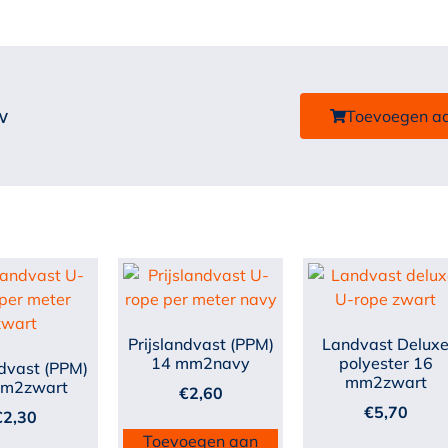
w
Toevoegen a
Prijslandvast (PPM)
Landvast Delux
14 mm2navy
polyester 16
ndvast (PPM)
mm2zwart
mm2zwart
€
2,60
€
5,70
€
2,30
Toevoegen aan