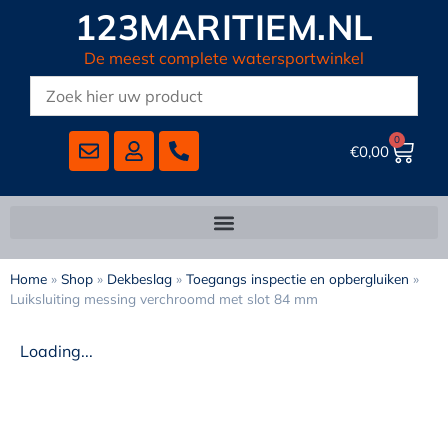
123MARITIEM.NL
De meest complete watersportwinkel
0
€
0,00
Home
»
Shop
»
Dekbeslag
»
Toegangs inspectie en opbergluiken
»
Luiksluiting messing verchroomd met slot 84 mm
Loading...