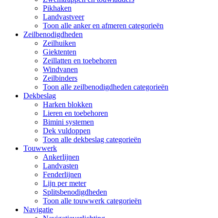
Pikhaken
Landvastveer
Toon alle anker en afmeren categorieën
Zeilbenodigdheden
Zeilhuiken
Giektenten
Zeillatten en toebehoren
Windvanen
Zeilbinders
Toon alle zeilbenodigdheden categorieën
Dekbeslag
Harken blokken
Lieren en toebehoren
Bimini systemen
Dek vuldoppen
Toon alle dekbeslag categorieën
Touwwerk
Ankerlijnen
Landvasten
Fenderlijnen
Lijn per meter
Splitsbenodigdheden
Toon alle touwwerk categorieën
Navigatie