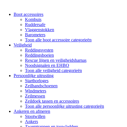
Boot accessoires
Kombuis
Ruddersafe
Vlaggenstokken
Barometers
Toon alle boot accessoire categorieën
Veiligheid
Reddingsvesten
Reddingsboeien
Rescue lijnen en veiligheidsharnas
Noodsignalen en EHBO
Toon alle veiligheid categorieën
Persoonlijke uitrusting
Starthorloges
Zeilhandschoenen
Windmeters
Zeilmessen
Zeildoek tassen en accessoires
Toon alle persoonlijke uitrusting categorieën
Ankeren en afmeren
Stootwillen
Ankers
Zwemtrappen en touwladders