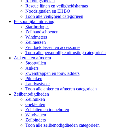
Reddingsboeien
Rescue lijnen en veiligheidsharnas
Noodsignalen en EHBO
Toon alle veiligheid categorieën
Persoonlijke uitrusting
Starthorloges
Zeilhandschoenen
Windmeters
Zeilmessen
Zeildoek tassen en accessoires
Toon alle persoonlijke uitrusting categorieën
Ankeren en afmeren
Stootwillen
Ankers
Zwemtrappen en touwladders
Pikhaken
Landvastveer
Toon alle anker en afmeren categorieën
Zeilbenodigdheden
Zeilhuiken
Giektenten
Zeillatten en toebehoren
Windvanen
Zeilbinders
Toon alle zeilbenodigdheden categorieën