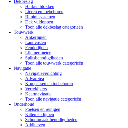
Dekbeslag
Harken blokken
Lieren en toebehoren
Bimini systemen
Dek vuldoppen
Toon alle dekbeslag categorieën
Touwwerk
Ankerlijnen
Landvasten
Fenderlijnen
Lijn per meter
Splitsbenodigdheden
Toon alle touwwerk categorieën
Navigatie
Navigatieverlichting
AdvanSea
Kompassen en toebehoren
Verrekijkers
Kaartnavigatie
Toon alle navigatie categorieën
Onderhoud
Poetsen en reinigen
Kitten en lijmen
Schoonmaak benodigdheden
Additieven