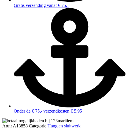
Gratis verzending vanaf € 75.-
Onder de € 75,- verzendkosten € 5,95
Artnr
A13858
Categorie
Hang en sluitwerk