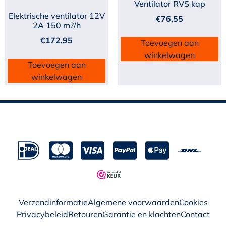
Ventilator RVS kap
Elektrische ventilator 12V
€
76,55
2A 150 m?/h
€
172,95
Toevoegen aan
winkelwagen
Toevoegen aan
winkelwagen
Verzendinformatie
Algemene voorwaarden
Cookies
Privacybeleid
Retouren
Garantie en klachten
Contact