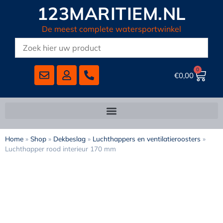
123MARITIEM.NL
De meest complete watersportwinkel
0
€
0,00
Home
»
Shop
»
Dekbeslag
»
Luchthappers en ventilatieroosters
»
Luchthapper rood interieur 170 mm