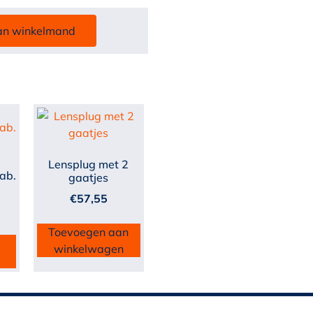
an winkelmand
Lensplug met 2
ab.
gaatjes
€
57,55
Toevoegen aan
winkelwagen