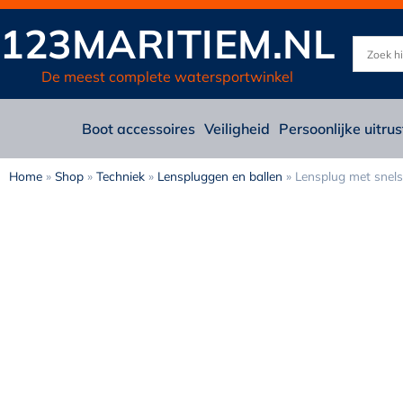
123MARITIEM.NL
De meest complete watersportwinkel
Boot accessoires
Veiligheid
Persoonlijke uitrus
Home
»
Shop
»
Techniek
»
Lenspluggen en ballen
»
Lensplug met snels