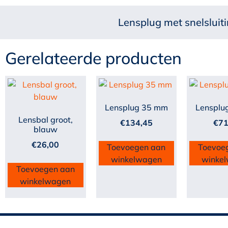
Lensplug met snelsluit
Gerelateerde producten
Lensplug 35 mm
Lensplu
Lensbal groot,
€
134,45
€
71
blauw
€
26,00
Toevoegen aan
Toevoe
winkelwagen
winke
Toevoegen aan
winkelwagen