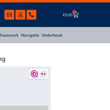
0
€
0,00
Touwwerk
Navigatie
Onderhoud
ng