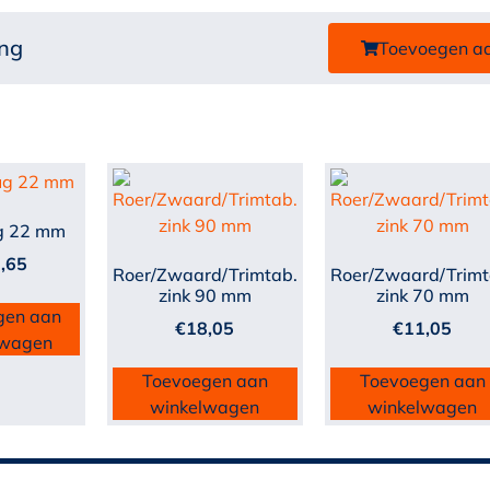
ing
Toevoegen a
g 22 mm
,65
Roer/Zwaard/Trimtab.
Roer/Zwaard/Trimt
zink 90 mm
zink 70 mm
gen aan
€
18,05
€
11,05
lwagen
Toevoegen aan
Toevoegen aan
winkelwagen
winkelwagen