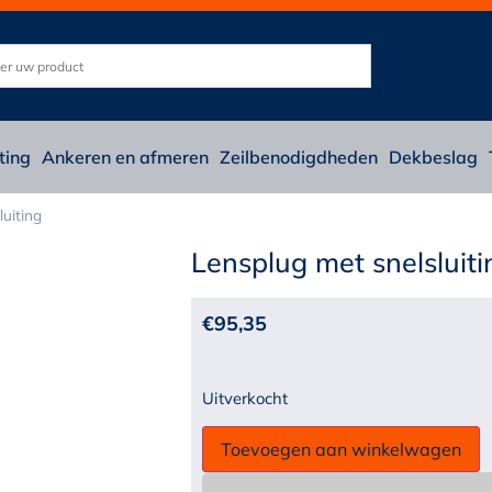
ting
Ankeren en afmeren
Zeilbenodigdheden
Dekbeslag
luiting
Lensplug met snelsluiti
€
95,35
Uitverkocht
Toevoegen aan winkelwagen