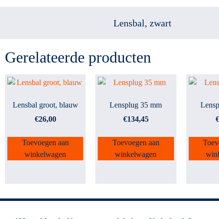
Lensbal, zwart
Gerelateerde producten
Lensbal groot, blauw
Lensplug 35 mm
Lens
€
26,00
€
134,45
Toevoegen aan
Toevoegen aan
Toev
winkelwagen
winkelwagen
win