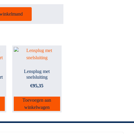
 winkelmand
Lensplug met
rt
snelsluiting
€
95,35
Toevoegen aan
winkelwagen