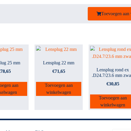
Toevoegen aan
plug 25 mm
Lensplug 22 mm
Lensplug rond ex
€
78,65
€
71,65
.D24.7/23.6 mm zwa
€
30,85
oegen aan
Toevoegen aan
kelwagen
winkelwagen
Toevoegen aan
winkelwagen