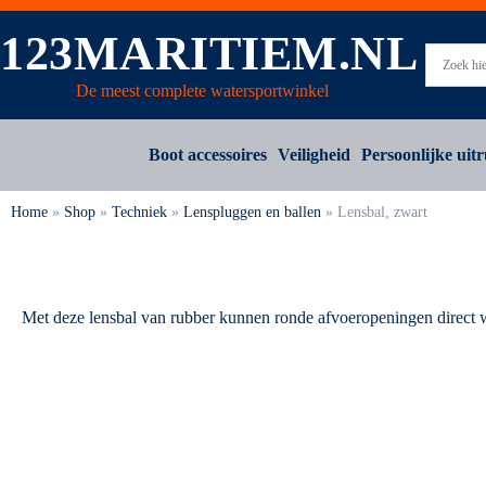
123MARITIEM.NL
De meest complete watersportwinkel
Boot accessoires
Veiligheid
Persoonlijke uitr
Home
»
Shop
»
Techniek
»
Lenspluggen en ballen
»
Lensbal, zwart
Met deze lensbal van rubber kunnen ronde afvoeropeningen direct 