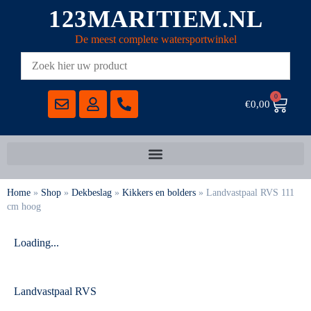
123MARITIEM.NL
De meest complete watersportwinkel
0
€
0,00
Home
»
Shop
»
Dekbeslag
»
Kikkers en bolders
»
Landvastpaal RVS 111
cm hoog
Loading...
Landvastpaal RVS