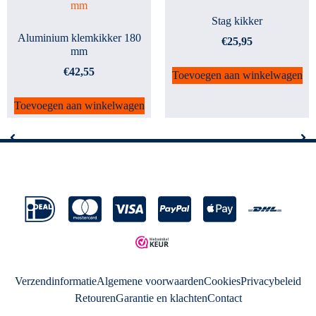
Stag kikker
Aluminium klemkikker 180
€
25,95
mm
€
42,55
Toevoegen aan winkelwagen
Toevoegen aan winkelwagen
Verzendinformatie
Algemene voorwaarden
Cookies
Privacybeleid
Retouren
Garantie en klachten
Contact