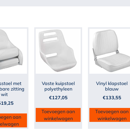
sstoel met
Vaste kuipstoel
Vinyl klapstoel
bare zitting
polyethyleen
blauw
wit
€
127,05
€
133,55
519,25
Toevoegen aan
Toevoegen aan
oegen aan
winkelwagen
winkelwagen
kelwagen