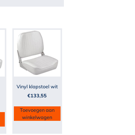
Vinyl klapstoel wit
€
133,55
Toevoegen aan
winkelwagen