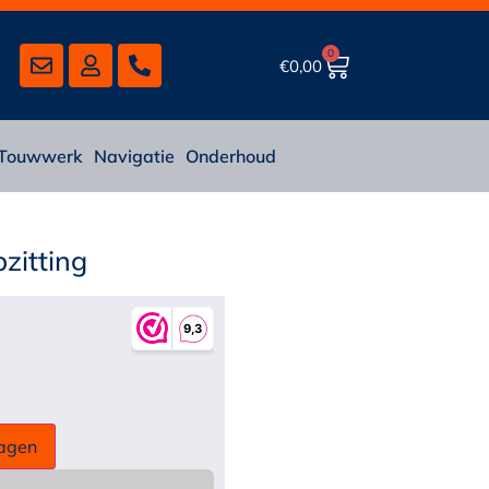
0
€
0,00
Touwwerk
Navigatie
Onderhoud
zitting
agen