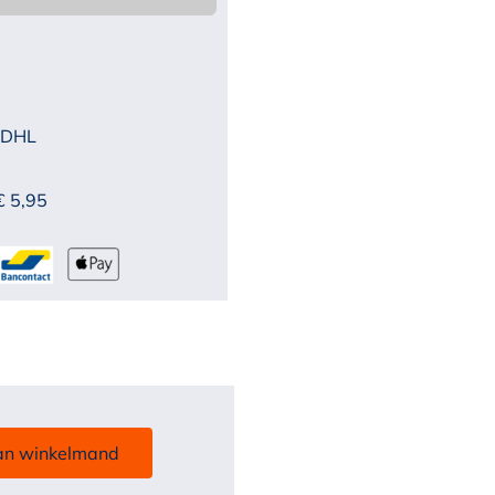
 DHL
€ 5,95
an winkelmand