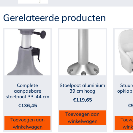
Gerelateerde producten
Complete
Stoelpoot aluminium
Stuur
aanpasbare
39 cm hoog
opklap
stoelpoot 33-44 cm
€
119,65
€
136,45
€
Toevoegen aan
Toevoegen aan
Toev
winkelwagen
winkelwagen
win