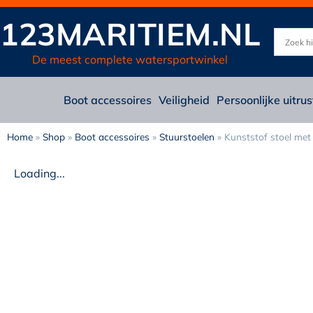
123MARITIEM.NL
De meest complete watersportwinkel
Boot accessoires
Veiligheid
Persoonlijke uitrus
Home
»
Shop
»
Boot accessoires
»
Stuurstoelen
»
Kunststof stoel met 
Loading...