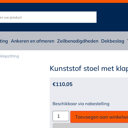
ting
Ankeren en afmeren
Zeilbenodigdheden
Dekbeslag
klapzitting
Kunststof stoel met klap
€
110,05
Beschikbaar via nabestelling
Toevoegen aan winkelw