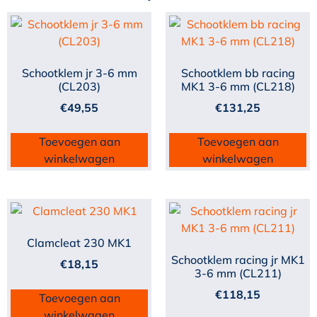
Schootklem jr 3-6 mm
Schootklem bb racing
(CL203)
MK1 3-6 mm (CL218)
€
49,55
€
131,25
Toevoegen aan
Toevoegen aan
winkelwagen
winkelwagen
Clamcleat 230 MK1
Schootklem racing jr MK1
€
18,15
3-6 mm (CL211)
€
118,15
Toevoegen aan
winkelwagen