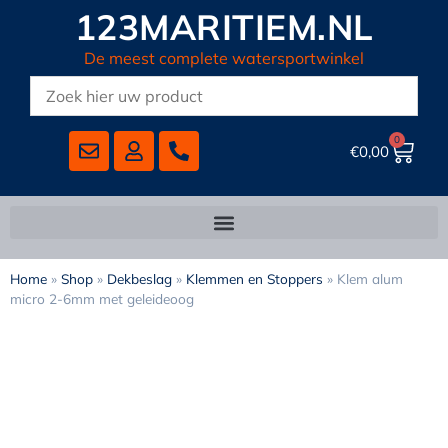
123MARITIEM.NL
De meest complete watersportwinkel
0
€
0,00
Home
»
Shop
»
Dekbeslag
»
Klemmen en Stoppers
»
Klem alum
micro 2-6mm met geleideoog