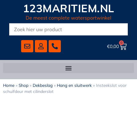
123MARITIEM.NL
De meest complete watersportwinkel
0
€
0,00
Home
»
Shop
»
Dekbeslag
»
Hang en sluitwerk
»
Insteekslot voor
schuifdeur met cilinderslot