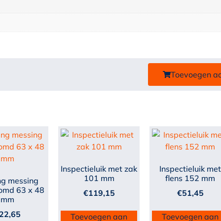
Toevoegen a
Inspectieluik met zak
Inspectieluik me
101 mm
flens 152 mm
ng messing
omd 63 x 48
€
119,15
€
51,45
mm
22,65
Toevoegen aan
Toevoegen aan