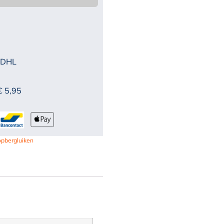
 DHL
€ 5,95
opbergluiken