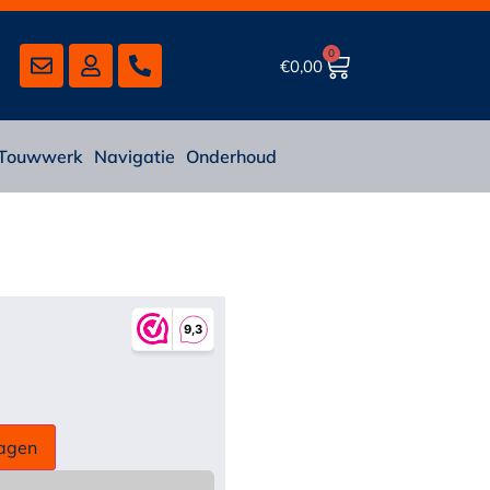
0
€
0,00
Touwwerk
Navigatie
Onderhoud
agen