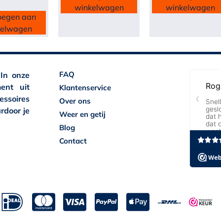
winkelwagen
winkelwagen
oegen aan
kelwagen
FAQ
 In onze
ent uit
Klantenservice
essoires
Over ons
rdoor je
Weer en getij
Blog
Contact