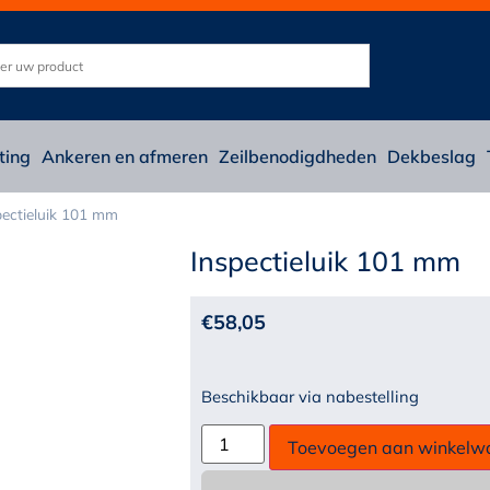
ting
Ankeren en afmeren
Zeilbenodigdheden
Dekbeslag
pectieluik 101 mm
Inspectieluik 101 mm
€
58,05
Beschikbaar via nabestelling
Toevoegen aan winkelw