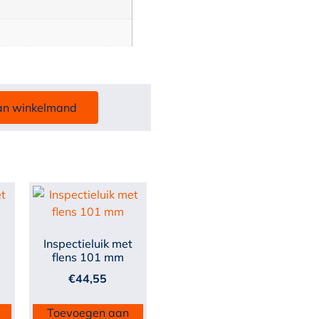
an winkelmand
t
Inspectieluik met
flens 101 mm
€
44,55
Toevoegen aan