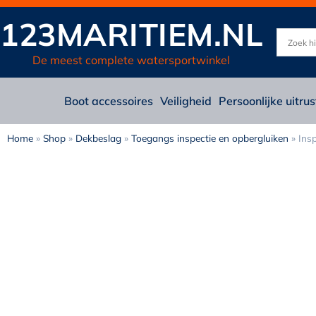
123MARITIEM.NL
De meest complete watersportwinkel
Boot accessoires
Veiligheid
Persoonlijke uitrus
Home
»
Shop
»
Dekbeslag
»
Toegangs inspectie en opbergluiken
»
Ins