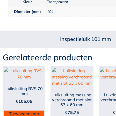
Kleur
Transparant
Diameter (mm)
101
Inspectieluik 101 mm
Gerelateerde producten
Luiksluiting RVS 70
mm
Luiksluiting messing
Luikri
verchroomd met slot
verchro
€
105,05
53 x 60 mm
€
75,75
€
Toevoegen aan