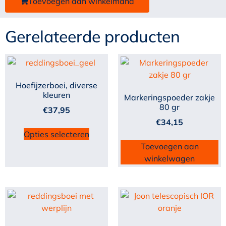
Toevoegen aan winkelmand
Gerelateerde producten
Hoefijzerboei, diverse
kleuren
Markeringspoeder zakje
80 gr
€
37,95
€
34,15
Opties selecteren
Toevoegen aan
winkelwagen