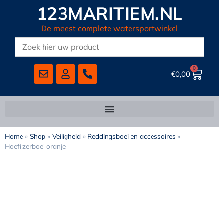
123MARITIEM.NL
De meest complete watersportwinkel
0
€
0,00
Home
»
Shop
»
Veiligheid
»
Reddingsboei en accessoires
»
Hoefijzerboei oranje