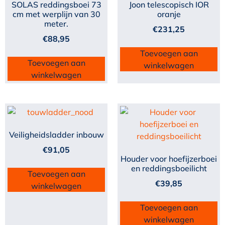
SOLAS reddingsboei 73
Joon telescopisch IOR
cm met werplijn van 30
oranje
meter.
€
231,25
€
88,95
Toevoegen aan
Toevoegen aan
winkelwagen
winkelwagen
Veiligheidsladder inbouw
€
91,05
Houder voor hoefijzerboei
en reddingsboeilicht
Toevoegen aan
€
39,85
winkelwagen
Toevoegen aan
winkelwagen