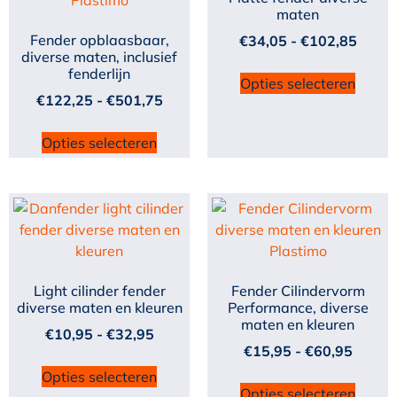
maten
Fender opblaasbaar,
€
34,05
-
€
102,85
diverse maten, inclusief
fenderlijn
Opties selecteren
€
122,25
-
€
501,75
Opties selecteren
Light cilinder fender
Fender Cilindervorm
diverse maten en kleuren
Performance, diverse
maten en kleuren
€
10,95
-
€
32,95
€
15,95
-
€
60,95
Opties selecteren
Opties selecteren