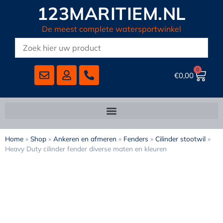
123MARITIEM.NL
De meest complete watersportwinkel
0
€
0,00
Home
»
Shop
»
Ankeren en afmeren
»
Fenders
»
Cilinder stootwil
»
Heavy Duty cilinder fender diverse maten en kleuren