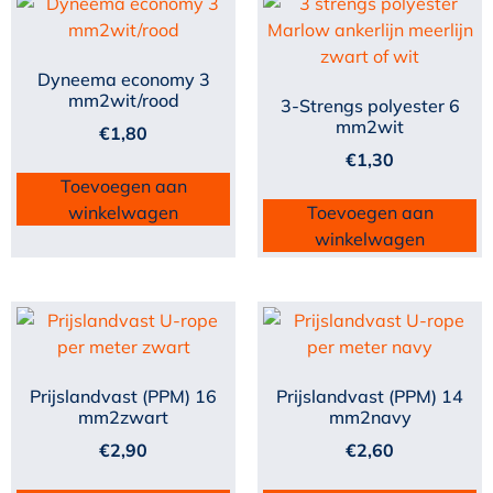
Dyneema economy 3
mm2wit/rood
3-Strengs polyester 6
mm2wit
€
1,80
€
1,30
Toevoegen aan
winkelwagen
Toevoegen aan
winkelwagen
Prijslandvast (PPM) 16
Prijslandvast (PPM) 14
mm2zwart
mm2navy
€
2,90
€
2,60