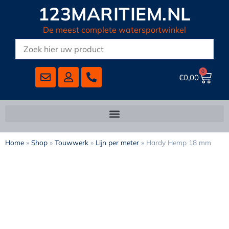
123MARITIEM.NL
De meest complete watersportwinkel
0
€
0,00
Home
»
Shop
»
Touwwerk
»
Lijn per meter
»
Hardy Hemp 18 mm