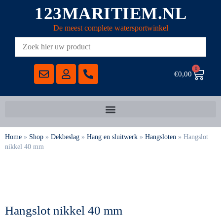
123MARITIEM.NL
De meest complete watersportwinkel
0
€
0,00
Home
»
Shop
»
Dekbeslag
»
Hang en sluitwerk
»
Hangsloten
»
Hangslot
nikkel 40 mm
Hangslot nikkel 40 mm