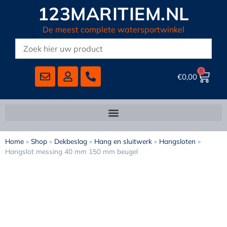
123MARITIEM.NL
De meest complete watersportwinkel
0
€
0,00
Home
»
Shop
»
Dekbeslag
»
Hang en sluitwerk
»
Hangsloten
»
Hangslot messing 40 mm 150 mm beugel