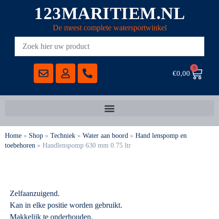
123MARITIEM.NL
De meest complete watersportwinkel
0
€
0,00
Home
»
Shop
»
Techniek
»
Water aan boord
»
Hand lenspomp en
toebehoren
»
Handlenspomp 630 mm 0.75 ltr
Zelfaanzuigend.
Kan in elke positie worden gebruikt.
Makkelijk te onderhouden.