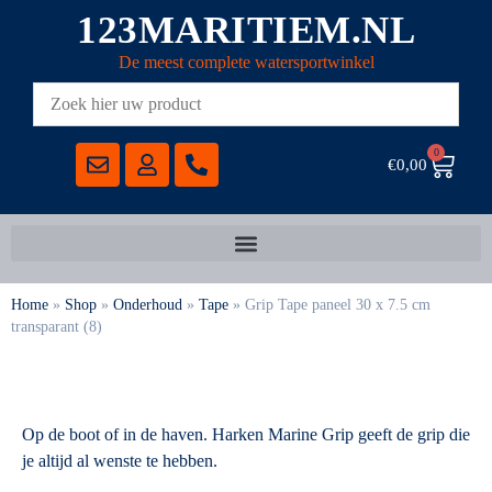
123MARITIEM.NL
De meest complete watersportwinkel
0
€
0,00
Home
»
Shop
»
Onderhoud
»
Tape
»
Grip Tape paneel 30 x 7.5 cm
transparant (8)
Op de boot of in de haven. Harken Marine Grip geeft de grip die
je altijd al wenste te hebben.