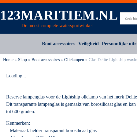
123MARITIEM.NL
De meest complete watersportwinkel
Boot accessoires
Veiligheid
Persoonlijke uitr
Home
»
Shop
»
Boot accessoires
»
Olielampen
»
Glas Delite Lightship waxin
Loading...
Reserve lampenglas voor de Lightship olielamp van het merk Delite
Dit transparante lampenglas is gemaakt van borosilicaat glas en kan
tot 600 graden.
Kenmerken:
– Materiaal: helder transparant borosilicaat glas