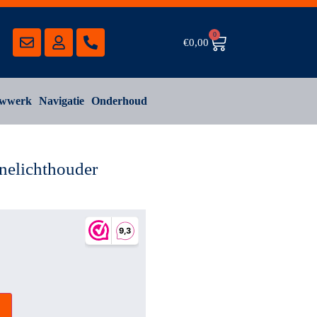
0
€
0,00
wwerk
Navigatie
Onderhoud
inelichthouder