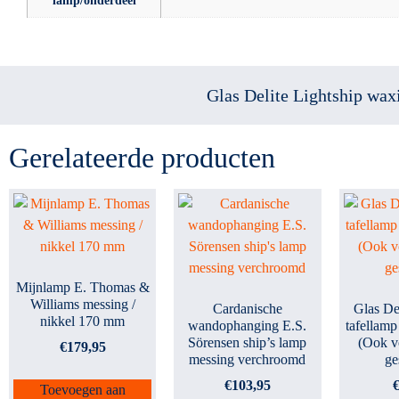
lamp/onderdeel
Glas Delite Lightship wax
Gerelateerde producten
Mijnlamp E. Thomas &
Williams messing /
Cardanische
Glas Del
nikkel 170 mm
wandophanging E.S.
tafellamp
Sörensen ship’s lamp
(Ook vo
€
179,95
messing verchroomd
ge
€
103,95
Toevoegen aan