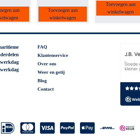
Toevoegen aan
oegen aan
Toevoegen aan
winkelwagen
kelwagen
winkelwagen
maritieme
FAQ
nderdelen
Klantenservice
 werkdag
Over ons
 werkdag
Weer en getij
Blog
Contact