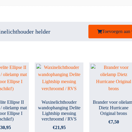
inelichthouder helder
Toevoegen aan
ite Ellipse II
Waxinelichthouder
Brander voor oliela
 / olielamp mat
wandophanging Delite
Dietz Hurricane
or Ellipse I
Lightship messing
Original brons
schikt!)
verchroomd / RVS
€
7,50
€
30,95
€
21,95