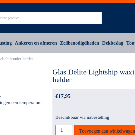
usting
Ankeren en afmeren
Zeilbenodigdheden
Dekbeslag
Tou
elichthouder helder
Glas Delite Lightship wax
helder
.
€
17,95
 tegen een temperatuur
Beschikbaar via nabestelling
Toevoegen aan winkelwagen